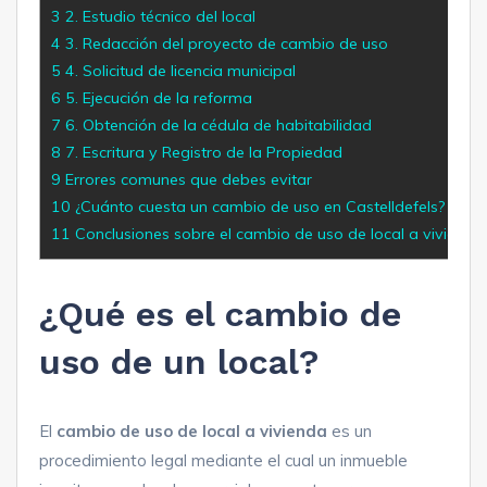
3
2. Estudio técnico del local
4
3. Redacción del proyecto de cambio de uso
5
4. Solicitud de licencia municipal
6
5. Ejecución de la reforma
7
6. Obtención de la cédula de habitabilidad
8
7. Escritura y Registro de la Propiedad
9
Errores comunes que debes evitar
10
¿Cuánto cuesta un cambio de uso en Castelldefels?
11
Conclusiones sobre el cambio de uso de local a vivienda 
¿Qué es el cambio de
uso de un local?
El
cambio de uso de local a vivienda
es un
procedimiento legal mediante el cual un inmueble