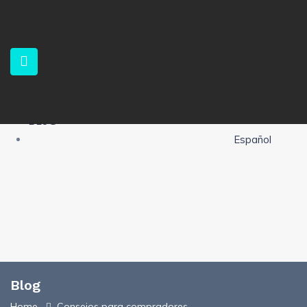
INICIO
PROPIEDADES
SERVICIOS
EMPRESA
CONTACTO
ALERTAS
BLOG
Español
Blog
Home
Consejos para compradores