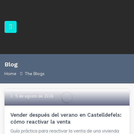
Blog
Home
The Blogs
5 de agosto de 2026
Vender después del verano en Castelldefels:
cómo reactivar la venta
Guía práctica para reactivar la venta de una vivienda
submenu (
Español)