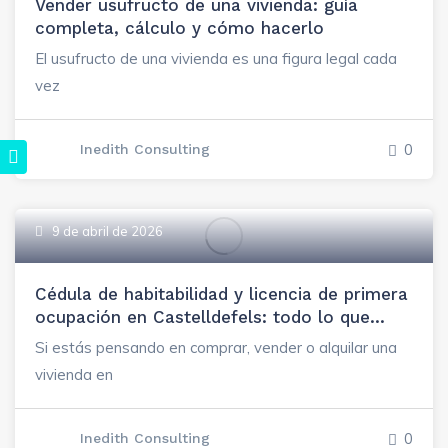
Vender usufructo de una vivienda: guía
completa, cálculo y cómo hacerlo
El usufructo de una vivienda es una figura legal cada
vez
0
Inedith Consulting
9 de abril de 2026
Cédula de habitabilidad y licencia de primera
ocupación en Castelldefels: todo lo que
necesitas saber
Si estás pensando en comprar, vender o alquilar una
vivienda en
0
Inedith Consulting