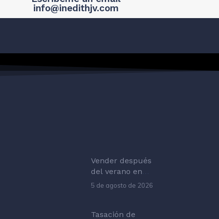
info@inedithjv.com
Vender después
del verano en
Castelldefels:
5 de agosto de 2026
cómo reactivar
la venta
Tasación de