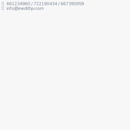
661234960
/
722190434
/
667390959
info@inedithjv.com