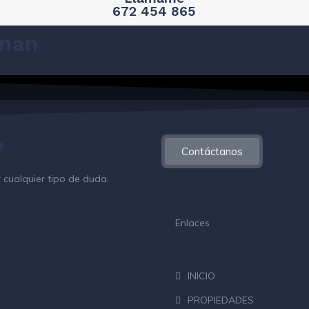
672 454 865
inan
?
Contáctanos
cualquier tipo de duda.
Enlaces
INICIO
PROPIEDADES