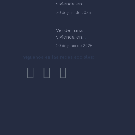
vivienda en
Castelldefels:
20 de julio de 2026
qué datos
importan en
2026
Vender una
vivienda en
verano en
20 de junio de 2026
Castelldefels:
cómo preparar
Síguenos en las redes sociales:
la operación
Español